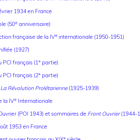
évrier 1934 en France
e
ole (50
anniversaire)
e
tion française de la IV
internationale (1950-1951)
nifiée (1927)
 PCI français (1° partie)
 PCI français (2° partie)
La Révolution Prolétarienne
(1925-1939)
e
 la IV
Internationale
t Ouvrier (POI 1943) et sommaires de
Front Ouvrier
(1944-1
août 1953 en France
nt ouvrier français au XIX° siècle