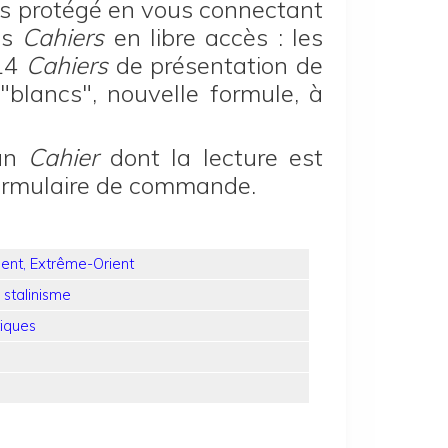
s protégé en vous connectant
es
Cahiers
en libre accès : les
 14
Cahiers
de présentation de
"blancs", nouvelle formule, à
'un
Cahier
dont la lecture est
ormulaire de commande.
ient, Extrême-Orient
 stalinisme
tiques