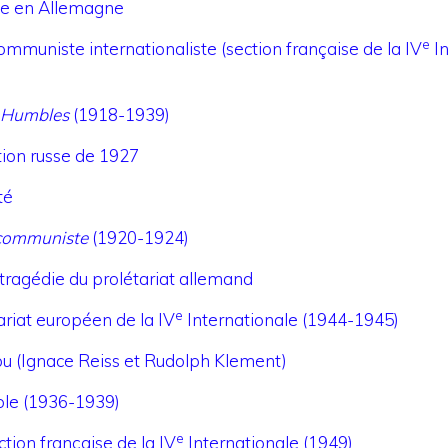
sme en Allemagne
e
ommuniste internationaliste (section française de la IV
In
 Humbles
(1918-1939)
tion russe de 1927
té
 communiste
(1920-1924)
tragédie du prolétariat allemand
e
riat européen de la IV
Internationale (1944-1945)
ou (Ignace Reiss et Rudolph Klement)
ole (1936-1939)
e
tion française de la IV
Internationale (1949)