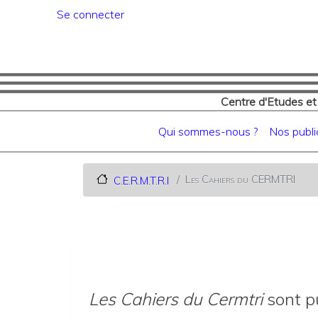
Menu du compte de l'utilisat
Se connecter
Centre d'Etudes et
Navigation principale
Qui sommes-nous ?
Nos publi
Les Cahiers du CERMTRI
C.E.R.M.T.R.I
Les Cahiers du Cermtri
sont pu