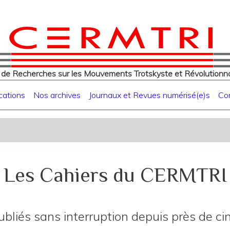
eur
Aller
au
contenu
principal
 de Recherches sur les Mouvements Trotskyste et Révolutionna
cations
Nos archives
Journaux et Revues numérisé(e)s
Co
Les Cahiers du CERMTRI
bliés sans interruption depuis près de c