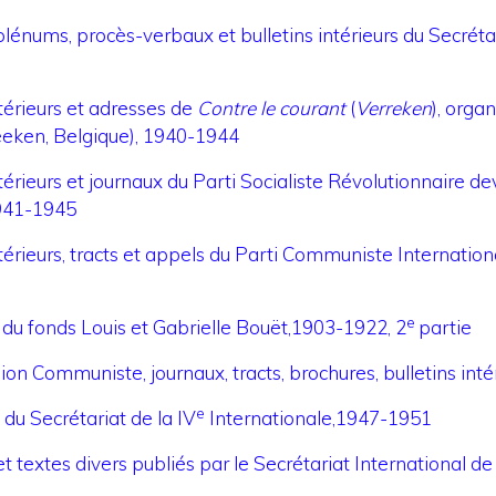
plénums, procès-verbaux et bulletins intérieurs du Secrétar
ntérieurs et adresses de
Contre le courant
(
Verreken
), org
eeken, Belgique), 1940-1944
intérieurs et journaux du Parti Socialiste Révolutionnaire
1941-1945
ntérieurs, tracts et appels du Parti Communiste Internationa
e
du fonds Louis et Gabrielle Bouët,1903-1922, 2
partie
on Communiste, journaux, tracts, brochures, bulletins inté
e
 du Secrétariat de la IV
Internationale,1947-1951
 et textes divers publiés par le Secrétariat International de 