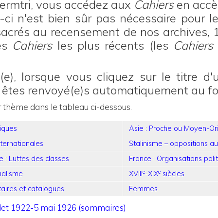
Cermtri, vous accédez aux
Cahiers
en accè
ci n'est bien sûr pas nécessaire pour l
sacrés au recensement de nos archives,
des
Cahiers
les plus récents (les
Cahiers
e), lorsque vous cliquez sur le titre d
s êtes renvoyé(e)s automatiquement au f
r thème dans le tableau ci-dessous.
iques
Asie : Proche ou Moyen-Or
nternationales
Stalinisme – oppositions au
e : Luttes des classes
France : Organisations poli
e
e
ialisme
XVIII
-XIX
siècles
taires et catalogues
Femmes
illet 1922-5 mai 1926 (sommaires)