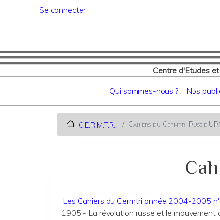
Menu du compte de l'utilisat
Se connecter
Centre d'Etudes et
Navigation principale
Qui sommes-nous ?
Nos publi
Cahiers du Cermtri Russie U
C.E.R.M.T.R.I
Cah
Les Cahiers du Cermtri année 2004-2005 n
1905 - La révolution russe et le mouvement ou