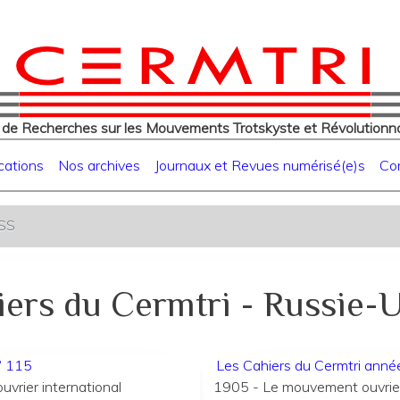
eur
Aller
au
contenu
principal
 de Recherches sur les Mouvements Trotskyste et Révolutionna
cations
Nos archives
Journaux et Revues numérisé(e)s
Co
RSS
iers du Cermtri - Russie-
° 115
Les Cahiers du Cermtri ann
vrier international
1905 - Le mouvement ouvrier 