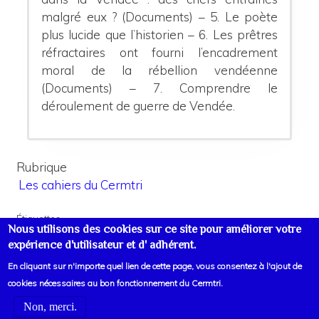
malgré eux ? (Documents) –
5.
Le poète
plus lucide que l’historien –
6.
Les prêtres
réfractaires ont fourni l’encadrement
moral de la rébellion vendéenne
(Documents) –
7.
Comprendre le
déroulement de guerre de Vendée.
Rubrique
Les cahiers du Cermtri
Étiquettes
Nous utilisons des cookies sur ce site pour améliorer votre
XVIIIe-XIXe siècles
expérience d'utilisateur et d' adhérent.
En cliquant sur n'importe quel lien de cette page, vous consentez à l'ajout de
cookies nécessaires au bon fonctionnement du Cermtri.
Non, merci.
Voir liens d'informations