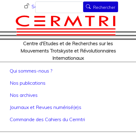
Menu du compte de l'utilisat
Aller
Rechercher
Se connecter
Rechercher
au
contenu
principal
Centre d'Etudes et de Recherches sur les
Mouvements Trotskyste et Révolutionnaires
Internationaux
Navigation principale
Qui sommes-nous ?
Nos publications
Nos archives
Journaux et Revues numérisé(e)s
Commande des Cahiers du Cermtri