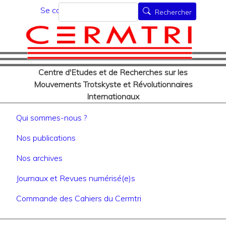
Menu du compte de l'utilisat
Aller
Rechercher
Se connecter
Rechercher
au
contenu
principal
Centre d'Etudes et de Recherches sur les
Mouvements Trotskyste et Révolutionnaires
Internationaux
Navigation principale
Qui sommes-nous ?
Nos publications
Nos archives
Journaux et Revues numérisé(e)s
Commande des Cahiers du Cermtri