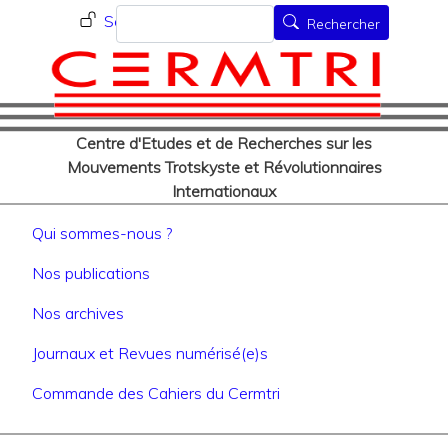
Menu du compte de l'utilisat
Aller
Rechercher
Se connecter
Rechercher
au
contenu
principal
Centre d'Etudes et de Recherches sur les
Mouvements Trotskyste et Révolutionnaires
Internationaux
Navigation principale
Qui sommes-nous ?
Nos publications
Nos archives
Journaux et Revues numérisé(e)s
Commande des Cahiers du Cermtri