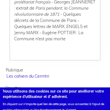
prolétariat français
- Georges JEANNERET
: extrait de
Paris pendant, la Commune
révolutionnaire de 1871
- Quelques
décrets de la Commune de Paris -
Quelques lettres de MARX, ENGELS et
Jenny MARX - Eugène POTTIER : La
Commune n'est pas morte
Rubrique
Les cahiers du Cermtri
Étiquettes
Nous utilisons des cookies sur ce site pour améliorer votre
XVIIIe-XIXe siècles
expérience d'utilisateur et d' adhérent.
En cliquant sur n'importe quel lien de cette page, vous consentez à l'ajout de
cookies nécessaires au bon fonctionnement du Cermtri.