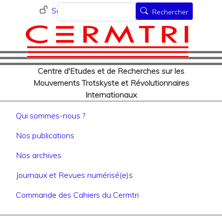
Menu du compte de l'utilisat
Aller
Rechercher
Se connecter
Rechercher
au
contenu
principal
Centre d'Etudes et de Recherches sur les
Mouvements Trotskyste et Révolutionnaires
Internationaux
Navigation principale
Qui sommes-nous ?
Nos publications
Nos archives
Journaux et Revues numérisé(e)s
Commande des Cahiers du Cermtri