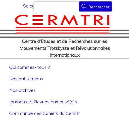
Menu du compte de l'utilisat
Aller
Rechercher
Se connecter
Rechercher
au
contenu
principal
Centre d'Etudes et de Recherches sur les
Mouvements Trotskyste et Révolutionnaires
Internationaux
Navigation principale
Qui sommes-nous ?
Nos publications
Nos archives
Journaux et Revues numérisé(e)s
Commande des Cahiers du Cermtri