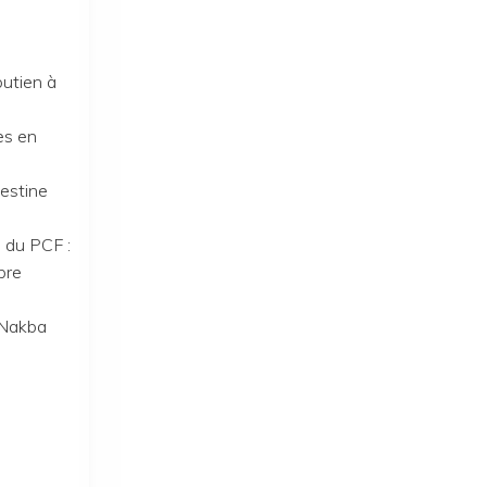
des
travailleurs
contre
outien à
les
patrons
ves en
!
»
lestine
 du PCF :
bre
 Nakba