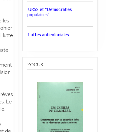
URSS et "Démocraties
populaires"
elles
Cahier
 lutte
Luttes anticoloniales
s
iste
a
vement
FOCUS
ulsion
grèves
es. Le
le.
s
et de