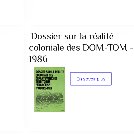
Dossier sur la réalité
coloniale des DOM-TOM -
1986
En savoir plus
sur
Dossier
sur
la
réalité
coloniale
des
DOM-