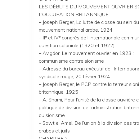
LES DÉBUTS DU MOUVEMENT OUVRIER S
L’OCCUPATION BRITANNIQUE
– Joseph Berger, La lutte de classe au sein du
mouvement national arabe, 1924
e
e
– II
et IV
congrès de l’Internationale commun
question coloniale (1920 et 1922)
– Avigdor, Le mouvement ouvrier en 1923 :
communisme contre sionisme
– Adresse du bureau exécutif de l’Internation
syndicale rouge, 20 février 1924
– Joseph Berger, le PCP contre la terreur sion
britannique, 1925
– A. Shami, Pour l’unité de la classe ouvrière c
politique de division de l’administration britan
du sionisme
– Sawt el Amel, De l’union à la division des tra
arabes et juifs
CHAPITRE 2