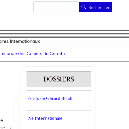
Rechercher
Rechercher
ires Internationaux
mmande des Cahiers du Cermtri
DOSSIERS
Ecrits de Gérard Bloch
IVe Internationale
me
me sur