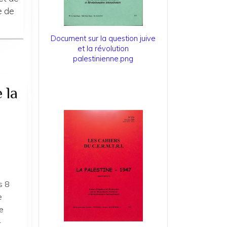
e de
Document sur la question juive
et la révolution
palestinienne.png
 la
s 8
e
e
-