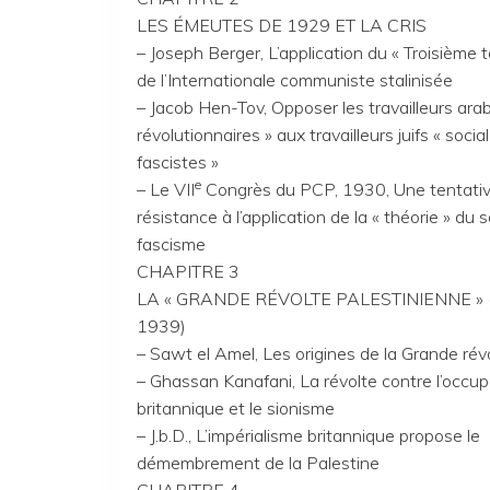
LES ÉMEUTES DE 1929 ET LA CRIS
– Joseph Berger, L’application du « Troisième 
de l’Internationale communiste stalinisée
– Jacob Hen-Tov, Opposer les travailleurs ara
révolutionnaires » aux travailleurs juifs « social
fascistes »
e
– Le VII
Congrès du PCP, 1930, Une tentati
résistance à l’application de la « théorie » du s
fascisme
CHAPITRE 3
LA « GRANDE RÉVOLTE PALESTINIENNE » 
1939)
– Sawt el Amel, Les origines de la Grande rév
– Ghassan Kanafani, La révolte contre l’occup
britannique et le sionisme
– J.b.D., L’impérialisme britannique propose le
démembrement de la Palestine
CHAPITRE 4