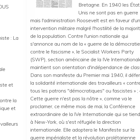
Bretagne. En 1940 les État
OUS
Unis ne sont pas en guerre
mais l'administration Roosevelt est en faveur d'u
intervention militaire malgré l'hostilité de la majori
de la population. Contre l'union nationale qui
iste : La
s'annonce au nom de la « guerre de la démocratie
contre le fascisme », le Socialist Workers Party
(SWP), section américaine de la IVe International
maintient son orientation d'indépendance de clas
ale
Dans son manifeste du Premier mai 1940, il défe
la solidarité internationale des travailleurs « contr
iste et
tous les patrons "démocratiques" ou fascistes » ; 
Cette guerre n'est pas la nôtre », comme va le
ontre la
proclamer, ce même mois de mai, la Conférence
nique et
extraordinaire de la IVe Internationale qui se tien
à New-York, où s'est réfugiée la direction
vailleurs
internationale. Elle adoptera le Manifeste sur la
guerre impérialiste et la révolution prolétarienne