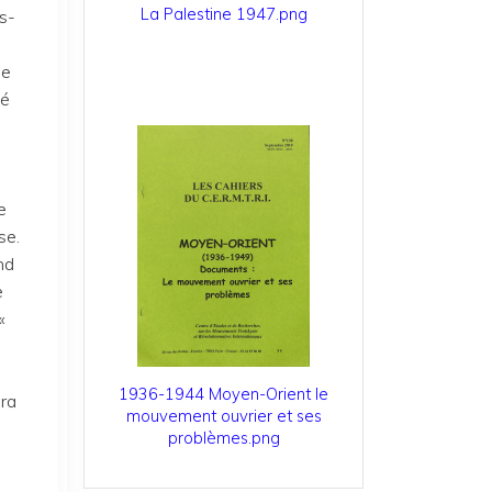
La Palestine 1947.png
s-
ne
té
e
se.
nd
e
«
1936-1944 Moyen-Orient le
dra
mouvement ouvrier et ses
problèmes.png