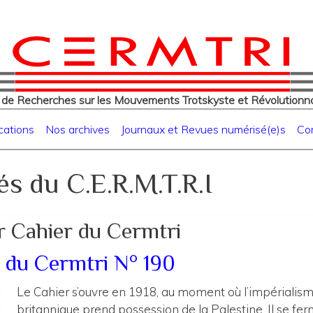
eur
Aller
au
contenu
principal
 de Recherches sur les Mouvements Trotskyste et Révolutionna
cations
Nos archives
Journaux et Revues numérisé(e)s
Co
és du C.E.R.M.T.R.I
r Cahier du Cermtri
 du Cermtri N° 190
Le Cahier s’ouvre en 1918, au moment où l’impérialis
britannique prend possession de la Palestine. Il se fer