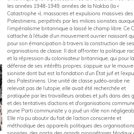
les années 1948-1949, années de la Nakba (la «
Catastrophe »), massacres et expulsions massives des
Palestiniens, perpétrés par les milices sionistes auxqu
l’impérialisme britannique a laissé le champ libre. Ce 
s’attache à l’étude d’un mouvement ouvrier naissant qui
pour son émancipation à travers la construction de se
organisations de classe. Il doit affronter la politique rac
et la répression du colonisateur britannique, qui pour l
défense de ses intérêts propres, s’appuie sur le mou
sioniste dont but est la fondation d’un État juif et l’exp
des Palestiniens. Une unité de classe judéo‐arabe ne
relevait pas de l’utopie, elle avait été recherchée et
pratiquée par les travailleurs arabes et juifs dans des 
et des tentatives d’actions et d'organisations commun
jeune Parti communiste y a joué un rôle non négligeab
Elle n'a pu aboutir du fait de l’action consciente et
méthodique des appareils politiques des organisation
sionistes, des partis des grands propriétaires féodaux 