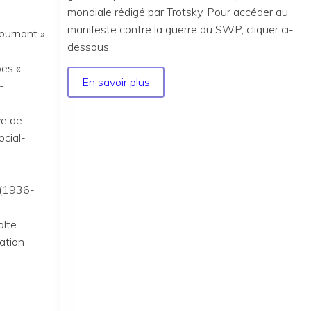
mondiale rédigé par Trotsky. Pour accéder au
manifeste contre la guerre du SWP, cliquer ci-
tournant »
dessous.
bes «
En savoir plus
sur
-
«
La
ve de
seule
ocial-
guerre
qui
vaille
(1936-
la
peine
olte
d'être
ation
menée
est
la
guerre