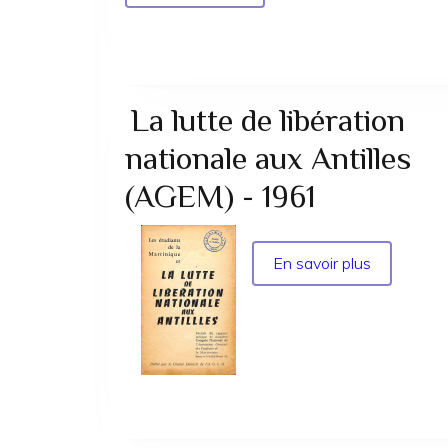
Sommaire
du
nouveau
Cahier
du
La lutte de libération
Cermtri
nationale aux Antilles
(AGEM) - 1961
En savoir plus
sur
La
lutte
de
libération
nationale
aux
Antilles