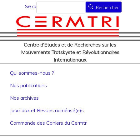
Menu du compte de l'utilisat
Aller
Rechercher
Se connecter
Rechercher
au
contenu
principal
Centre d'Etudes et de Recherches sur les
Mouvements Trotskyste et Révolutionnaires
Internationaux
Navigation principale
Qui sommes-nous ?
Nos publications
Nos archives
Journaux et Revues numérisé(e)s
Commande des Cahiers du Cermtri