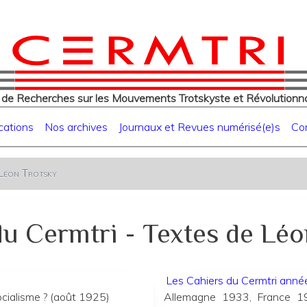
eur
Aller
au
contenu
principal
 de Recherches sur les Mouvements Trotskyste et Révolutionna
cations
Nos archives
Journaux et Revues numérisé(e)s
Co
 Léon Trotsky
du Cermtri - Textes de Léo
Les Cahiers du Cermtri an
socialisme ? (août 1925)
Allemagne 1933, France 1