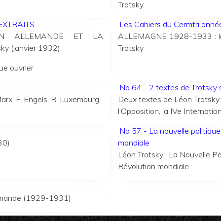
Trotsky.
 EXTRAITS
Les Cahiers du Cermtri an
ON ALLEMANDE ET LA
ALLEMAGNE 1928-1933 : la di
 (janvier 1932)
Trotsky
que ouvrier
No 64 - 2 textes de Trotsky 
Marx, F. Engels, R. Luxemburg,
Deux textes de Léon Trotsky 
l’Opposition, la IVe Internatio
No 57 - La nouvelle politiqu
30)
mondiale
Léon Trotsky : La Nouvelle Po
Révolution mondiale
llemande (1929-1931)