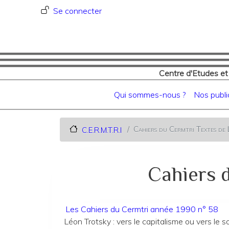
Menu du compte de l'utilisat
Se connecter
Centre d'Etudes et
Navigation principale
Qui sommes-nous ?
Nos publi
Cahiers du Cermtri Textes de
C.E.R.M.T.R.I
Cahiers 
Les Cahiers du Cermtri année 1990 n° 58
Léon Trotsky : vers le capitalisme ou vers le 