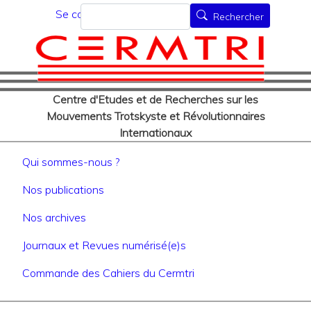
Menu du compte de l'utilisat
Aller
Rechercher
Se connecter
Rechercher
au
contenu
principal
Centre d'Etudes et de Recherches sur les
Mouvements Trotskyste et Révolutionnaires
Internationaux
Navigation principale
Qui sommes-nous ?
Nos publications
Nos archives
Journaux et Revues numérisé(e)s
Commande des Cahiers du Cermtri