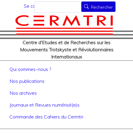
Menu du compte de l'utilisat
Aller
Rechercher
Se connecter
Rechercher
au
contenu
principal
Centre d'Etudes et de Recherches sur les
Mouvements Trotskyste et Révolutionnaires
Internationaux
Navigation principale
Qui sommes-nous ?
Nos publications
Nos archives
Journaux et Revues numérisé(e)s
Commande des Cahiers du Cermtri