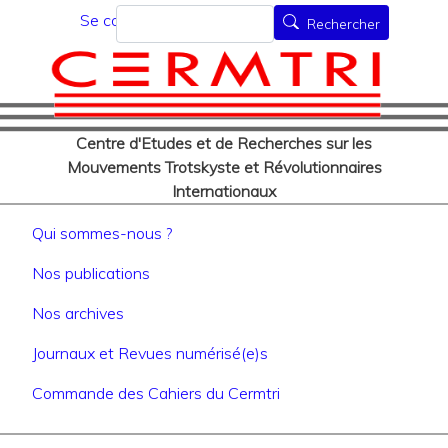
Menu du compte de l'utilisat
Aller
Rechercher
Se connecter
Rechercher
au
contenu
principal
Centre d'Etudes et de Recherches sur les
Mouvements Trotskyste et Révolutionnaires
Internationaux
Navigation principale
Qui sommes-nous ?
Nos publications
Nos archives
Journaux et Revues numérisé(e)s
Commande des Cahiers du Cermtri