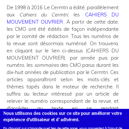
De 1998 à 2016 Le Cermtri a édité, parallèlement
aux
Cahiers du Cermtri
, les
CAHIERS DU
MOUVEMENT OUVRIER
.
À partir de cette date,
les CMO ont été édités de façon indépendante
par le comité de rédaction. Tous les numéros de
la revue sont désormais numérisé.
On trouvera,
en cliquant sur le lien ci-dessus (CAHIERS DU
MOUVEMENT OUVRIER), par année puis par
numéro, les
sommaires
des CMO parus durant les
dix-huit années de publication par le Cermtri.
Ces
articles apparaîtront selon les mots-clés et
thèmes tapés dans le moteur de recherche.
Il
suffira au lecteur intéressé par un article de
relever le numéro correspondant de la revue, et
d'accéder au texte en se rendant
Nous utilisons des cookies sur ce site pour améliorer votre
sur
https://cahiersdumouvementouvrier.org
expérience d'utilisateur et d' adhérent.
En cliquant sur n'importe quel lien de cette page, vous consentez à l'ajout de