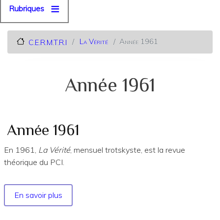
Rubriques
La Vérité
Année 1961
C.E.R.M.T.R.I
Année 1961
Année 1961
En 1961,
La Vérité
, mensuel trotskyste, est la revue
théorique du PCI.
En savoir plus
sur
Année
1961