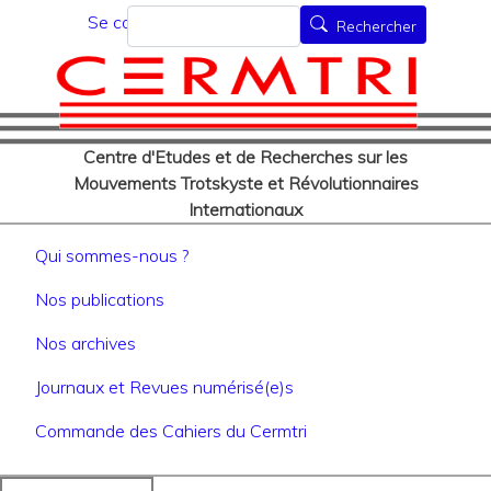
Menu du compte de l'utilisat
Aller
Rechercher
Se connecter
Rechercher
au
contenu
principal
Centre d'Etudes et de Recherches sur les
Mouvements Trotskyste et Révolutionnaires
Internationaux
Navigation principale
Qui sommes-nous ?
Nos publications
Nos archives
Journaux et Revues numérisé(e)s
Commande des Cahiers du Cermtri