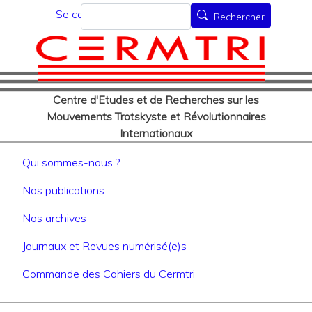
Menu du compte de l'utilisat
Aller
Rechercher
Se connecter
Rechercher
au
contenu
principal
Centre d'Etudes et de Recherches sur les
Mouvements Trotskyste et Révolutionnaires
Internationaux
Navigation principale
Qui sommes-nous ?
Nos publications
Nos archives
Journaux et Revues numérisé(e)s
Commande des Cahiers du Cermtri