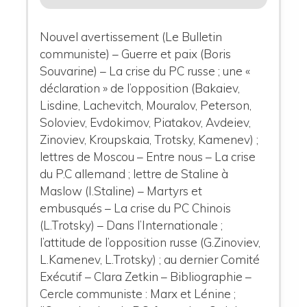
Nouvel avertissement (Le Bulletin
communiste) – Guerre et paix (Boris
Souvarine) – La crise du PC russe ; une «
déclaration » de l’opposition (Bakaiev,
Lisdine, Lachevitch, Mouralov, Peterson,
Soloviev, Evdokimov, Piatakov, Avdeiev,
Zinoviev, Kroupskaia, Trotsky, Kamenev) ;
lettres de Moscou – Entre nous – La crise
du P.C allemand ; lettre de Staline à
Maslow (I.Staline) – Martyrs et
embusqués – La crise du PC Chinois
(L.Trotsky) – Dans l’Internationale ;
l’attitude de l’opposition russe (G.Zinoviev,
L.Kamenev, L.Trotsky) ; au dernier Comité
Exécutif – Clara Zetkin – Bibliographie –
Cercle communiste : Marx et Lénine ;