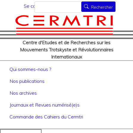
Menu du compte de l'utilisat
Aller
Rechercher
Se connecter
Rechercher
au
contenu
principal
Centre d'Etudes et de Recherches sur les
Mouvements Trotskyste et Révolutionnaires
Internationaux
Navigation principale
Qui sommes-nous ?
Nos publications
Nos archives
Journaux et Revues numérisé(e)s
Commande des Cahiers du Cermtri