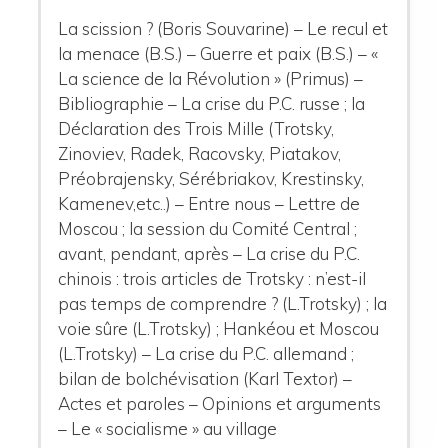
La scission ? (Boris Souvarine) – Le recul et
la menace (B.S.) – Guerre et paix (B.S.) – «
La science de la Révolution » (Primus) –
Bibliographie – La crise du P.C. russe ; la
Déclaration des Trois Mille (Trotsky,
Zinoviev, Radek, Racovsky, Piatakov,
Préobrajensky, Sérébriakov, Krestinsky,
Kamenev,etc..) – Entre nous – Lettre de
Moscou ; la session du Comité Central ;
avant, pendant, après – La crise du P.C.
chinois : trois articles de Trotsky : n’est-il
pas temps de comprendre ? (L.Trotsky) ; la
voie sûre (L.Trotsky) ; Hankéou et Moscou
(L.Trotsky) – La crise du P.C. allemand ;
bilan de bolchévisation (Karl Textor) –
Actes et paroles – Opinions et arguments
– Le « socialisme » au village