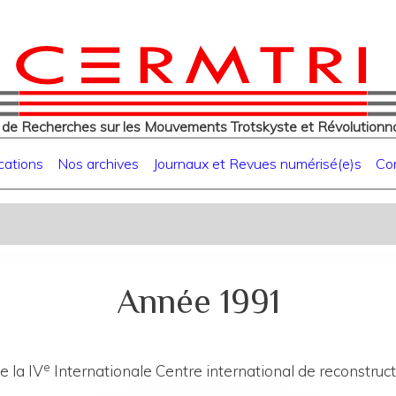
eur
Aller
au
contenu
principal
 de Recherches sur les Mouvements Trotskyste et Révolutionna
cations
Nos archives
Journaux et Revues numérisé(e)s
Co
Année 1991
e
e la IV
Internationale Centre international de reconstruct