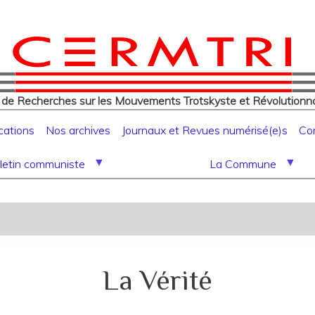
eur
Aller
au
contenu
principal
 de Recherches sur les Mouvements Trotskyste et Révolutionna
cations
Nos archives
Journaux et Revues numérisé(e)s
Co
letin communiste
La Commune
La Vérité