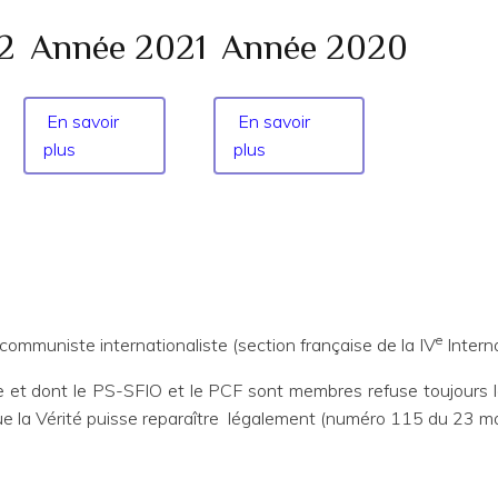
2
Année 2021
Année 2020
En savoir
En savoir
plus
sur
plus
sur
Année
Année
2021
2020
e
 communiste internationaliste (section française de la IV
Interna
e et dont le PS-SFIO et le PCF sont membres refuse toujours la
 que la Vérité puisse reparaître légalement (numéro 115 du 23 ma