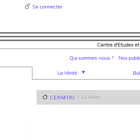
Menu du compte de l'utilisat
Se connecter
Centre d'Etudes et
Navigation principale
Qui sommes-nous ?
Nos publi
La Vérité
Bul
La Vérité
C.E.R.M.T.R.I