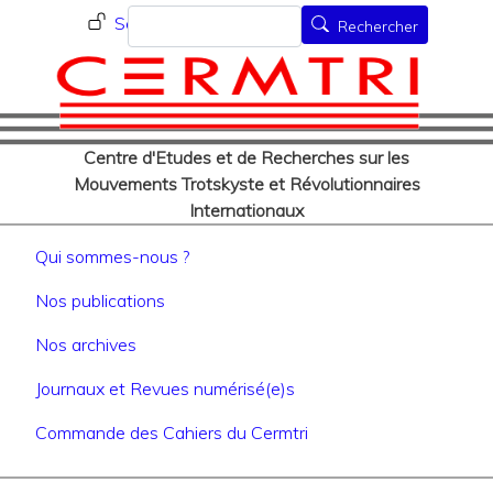
Menu du compte de l'utilisat
Aller
Rechercher
Se connecter
Rechercher
au
contenu
principal
Centre d'Etudes et de Recherches sur les
Mouvements Trotskyste et Révolutionnaires
Internationaux
Navigation principale
Qui sommes-nous ?
Nos publications
Nos archives
Journaux et Revues numérisé(e)s
Commande des Cahiers du Cermtri