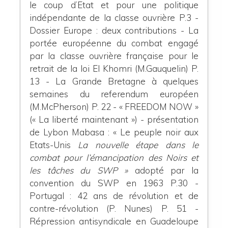
le coup d’Etat et pour une politique
indépendante de la classe ouvrière P.3
-
Dossier Europe : deux contributions
- La
portée européenne du combat engagé
par la classe ouvrière française pour le
retrait de la loi El Khomri (M.Gauquelin) P.
13
- La Grande Bretagne à quelques
semaines du referendum européen
(M.McPherson) P. 22
- « FREEDOM NOW »
(« La liberté maintenant »)
- présentation
de Lybon Mabasa : « Le peuple noir aux
Etats-Unis
La nouvelle étape dans le
combat pour l’émancipation des Noirs et
les tâches du SWP »
adopté par la
convention du SWP en 1963 P.30
-
Portugal : 42 ans de révolution et de
contre-révolution (P. Nunes) P. 51
-
Répression antisyndicale en Guadeloupe