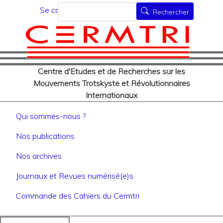
Menu du compte de l'utilisat
Aller
Rechercher
Se connecter
Rechercher
au
contenu
principal
Centre d'Etudes et de Recherches sur les
Mouvements Trotskyste et Révolutionnaires
Internationaux
Navigation principale
Qui sommes-nous ?
Nos publications
Nos archives
Journaux et Revues numérisé(e)s
Commande des Cahiers du Cermtri