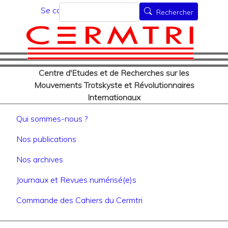
Menu du compte de l'utilisat
Aller
Rechercher
Se connecter
Rechercher
au
contenu
principal
Centre d'Etudes et de Recherches sur les
Mouvements Trotskyste et Révolutionnaires
Internationaux
Navigation principale
Qui sommes-nous ?
Nos publications
Nos archives
Journaux et Revues numérisé(e)s
Commande des Cahiers du Cermtri