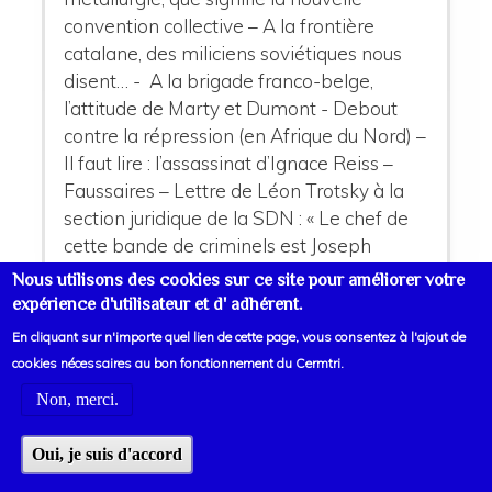
convention collective – A la frontière
catalane, des miliciens soviétiques nous
disent… - A la brigade franco-belge,
l’attitude de Marty et Dumont - Debout
contre la répression (en Afrique du Nord) –
Il faut lire : l’assassinat d’Ignace Reiss –
Faussaires – Lettre de Léon Trotsky à la
section juridique de la SDN : « Le chef de
cette bande de criminels est Joseph
Staline. »
Nous utilisons des cookies sur ce site pour améliorer votre
expérience d'utilisateur et d' adhérent.
En cliquant sur n'importe quel lien de cette page, vous consentez à l'ajout de
cookies nécessaires au bon fonctionnement du Cermtri.
Non, merci.
Oui, je suis d'accord