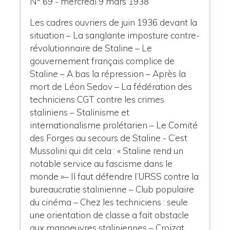
N° 69 - mercredi 9 mars 1938
Les cadres ouvriers de juin 1936 devant la
situation – La sanglante imposture contre-
révolutionnaire de Staline – Le
gouvernement français complice de
Staline – A bas la répression – Après la
mort de Léon Sedov – La fédération des
techniciens CGT contre les crimes
staliniens – Stalinisme et
internationalisme prolétarien – Le Comité
des Forges au secours de Staline - C’est
Mussolini qui dit cela : « Staline rend un
notable service au fascisme dans le
monde »– Il faut défendre l’URSS contre la
bureaucratie stalinienne – Club populaire
du cinéma – Chez les techniciens : seule
une orientation de classe a fait obstacle
aux manoeuvres staliniennes – Croizat,