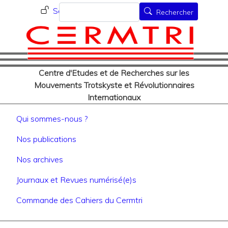
Menu du compte de l'utilisat
Aller
Rechercher
Se connecter
Rechercher
au
contenu
principal
Centre d'Etudes et de Recherches sur les
Mouvements Trotskyste et Révolutionnaires
Internationaux
Navigation principale
Qui sommes-nous ?
Nos publications
Nos archives
Journaux et Revues numérisé(e)s
Commande des Cahiers du Cermtri