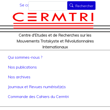
Menu du compte de l'utilisat
Aller
Rechercher
Se connecter
Rechercher
au
contenu
principal
Centre d'Etudes et de Recherches sur les
Mouvements Trotskyste et Révolutionnaires
Internationaux
Navigation principale
Qui sommes-nous ?
Nos publications
Nos archives
Journaux et Revues numérisé(e)s
Commande des Cahiers du Cermtri