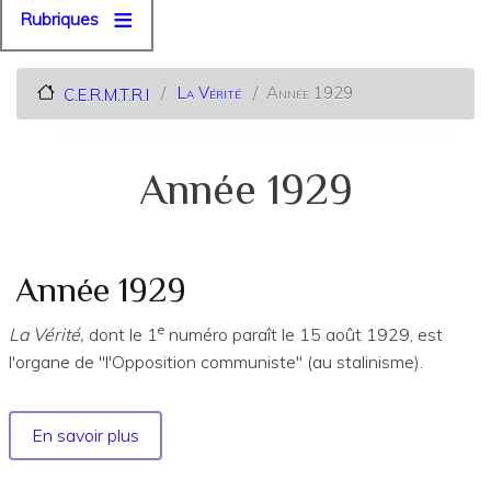
Rubriques
La Vérité
Année 1929
C.E.R.M.T.R.I
Année 1929
Année 1929
e
La Vérité,
dont le 1
numéro paraît le 15 août 1929, est
l'organe de "l'Opposition communiste" (au stalinisme).
En savoir plus
sur
Année
1929