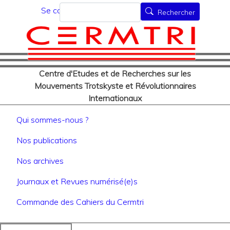
Menu du compte de l'utilisat
Aller
Rechercher
Se connecter
Rechercher
au
contenu
principal
Centre d'Etudes et de Recherches sur les
Mouvements Trotskyste et Révolutionnaires
Internationaux
Navigation principale
Qui sommes-nous ?
Nos publications
Nos archives
Journaux et Revues numérisé(e)s
Commande des Cahiers du Cermtri