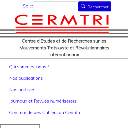
Menu du compte de l'utilisat
Aller
Rechercher
Se connecter
Rechercher
au
contenu
principal
Centre d'Etudes et de Recherches sur les
Mouvements Trotskyste et Révolutionnaires
Internationaux
Navigation principale
Qui sommes-nous ?
Nos publications
Nos archives
Journaux et Revues numérisé(e)s
Commande des Cahiers du Cermtri