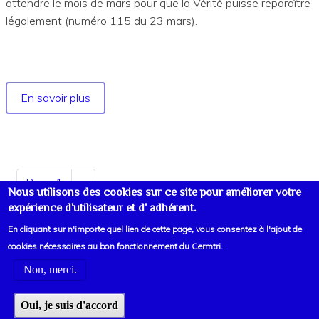
attendre le mois de mars pour que la Vérité puisse reparaître
légalement (numéro 115 du 23 mars).
En savoir plus
sur
Année
1946
Pagination
Page 1
Page
››
Nous utilisons des cookies sur ce site pour améliorer votre
suivante
expérience d'utilisateur et d' adhérent.
En cliquant sur n'importe quel lien de cette page, vous consentez à l'ajout de
cookies nécessaires au bon fonctionnement du Cermtri.
Non, merci.
Voir liens d'informations
Oui, je suis d'accord