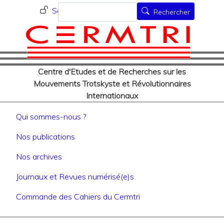
Menu du compte de l'utilisat
Aller
Rechercher
Se connecter
Rechercher
au
contenu
principal
Centre d'Etudes et de Recherches sur les
Mouvements Trotskyste et Révolutionnaires
Internationaux
Navigation principale
Qui sommes-nous ?
Nos publications
Nos archives
Journaux et Revues numérisé(e)s
Commande des Cahiers du Cermtri