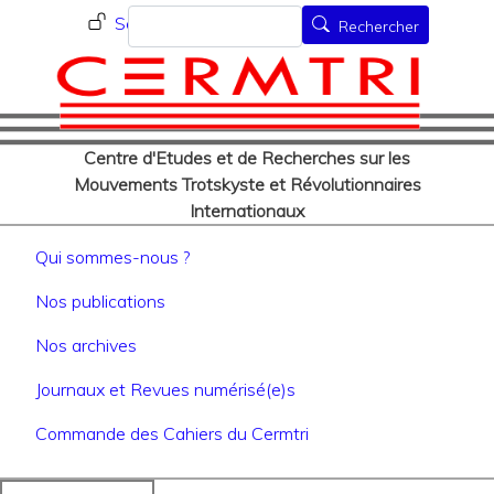
Menu du compte de l'utilisat
Aller
Rechercher
Se connecter
Rechercher
au
contenu
principal
Centre d'Etudes et de Recherches sur les
Mouvements Trotskyste et Révolutionnaires
Internationaux
Navigation principale
Qui sommes-nous ?
Nos publications
Nos archives
Journaux et Revues numérisé(e)s
Commande des Cahiers du Cermtri