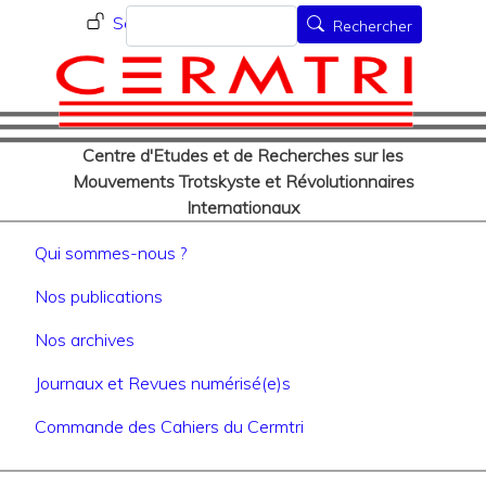
Menu du compte de l'utilisat
Aller
Rechercher
Se connecter
Rechercher
au
contenu
principal
Centre d'Etudes et de Recherches sur les
Mouvements Trotskyste et Révolutionnaires
Internationaux
Navigation principale
Qui sommes-nous ?
Nos publications
Nos archives
Journaux et Revues numérisé(e)s
Commande des Cahiers du Cermtri