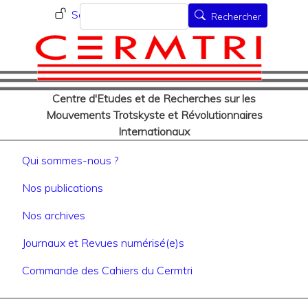
Menu du compte de l'utilisat
Aller
Rechercher
Se connecter
Rechercher
au
contenu
principal
Centre d'Etudes et de Recherches sur les
Mouvements Trotskyste et Révolutionnaires
Internationaux
Navigation principale
Qui sommes-nous ?
Nos publications
Nos archives
Journaux et Revues numérisé(e)s
Commande des Cahiers du Cermtri