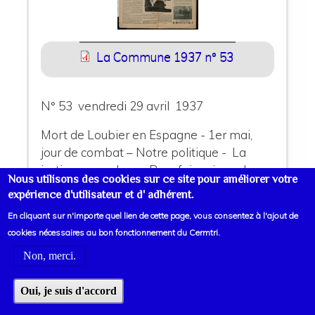
La Commune 1937 n° 53
N° 53 vendredi 29 avril 1937
Mort de Loubier en Espagne - 1er mai,
jour de combat – Notre politique - La
justice aux ordres - Pour faire vivre « La
Nous utilisons des cookies sur ce site pour améliorer votre
Commune » - Dans les prisons du Capital
expérience d'utilisateur et d' adhérent.
– Crée ton soviet, ta milice – Les
En cliquant sur n'importe quel lien de cette page, vous consentez à l'ajout de
problèmes de la construction de la IVe
cookies nécessaires au bon fonctionnement du Cermtri.
Internationale – Tableaux de la vie
Non, merci.
soviétique – La vie du P.C.I. – Arme-toi!
Bâtis ton parti !
Oui, je suis d'accord