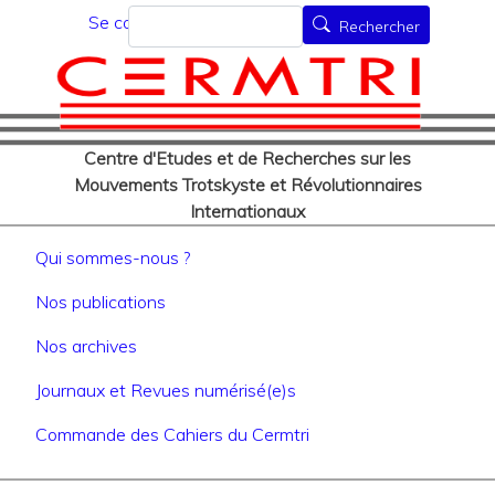
Menu du compte de l'utilisat
Aller
Rechercher
Se connecter
Rechercher
au
contenu
principal
Centre d'Etudes et de Recherches sur les
Mouvements Trotskyste et Révolutionnaires
Internationaux
Navigation principale
Qui sommes-nous ?
Nos publications
Nos archives
Journaux et Revues numérisé(e)s
Commande des Cahiers du Cermtri