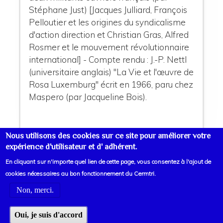
Stéphane Just) [Jacques Julliard, François
Pelloutier et les origines du syndicalisme
d'action direction et Christian Gras, Alfred
Rosmer et le mouvement révolutionnaire
international] - Compte rendu : J.-P. Nettl
(universitaire anglais) "La Vie et l'œuvre de
Rosa Luxemburg" écrit en 1966, paru chez
Maspero (par Jacqueline Bois).
Nous utilisons des cookies sur ce site pour améliorer votre
expérience d'utilisateur et d' adhérent.
En cliquant sur n'importe quel lien de cette page, vous consentez à l'ajout de
cookies nécessaires au bon fonctionnement du Cermtri.
Non, merci.
Voir liens d'informations
Oui, je suis d'accord