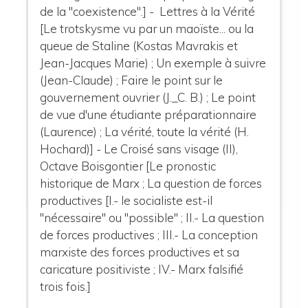
de la "coexistence".] - Lettres à la Vérité
[Le trotskysme vu par un maoïste... ou la
queue de Staline (Kostas Mavrakis et
Jean-Jacques Marie) ; Un exemple à suivre
(Jean-Claude) ; Faire le point sur le
gouvernement ouvrier (J._C. B.) ; Le point
de vue d'une étudiante préparationnaire
(Laurence) ; La vérité, toute la vérité (H.
Hochard)] - Le Croisé sans visage (II),
Octave Boisgontier [Le pronostic
historique de Marx ; La question de forces
productives [I.- le socialiste est-il
"nécessaire" ou "possible" ; II.- La question
de forces productives ; III.- La conception
marxiste des forces productives et sa
caricature positiviste ; IV.- Marx falsifié
trois fois.]