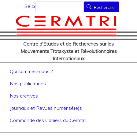
Menu du compte de l'utilisat
Aller
Rechercher
Se connecter
Rechercher
au
contenu
principal
Centre d'Etudes et de Recherches sur les
Mouvements Trotskyste et Révolutionnaires
Internationaux
Navigation principale
Qui sommes-nous ?
Nos publications
Nos archives
Journaux et Revues numérisé(e)s
Commande des Cahiers du Cermtri