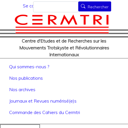
Menu du compte de l'utilisat
Aller
Rechercher
Se connecter
Rechercher
au
contenu
principal
Centre d'Etudes et de Recherches sur les
Mouvements Trotskyste et Révolutionnaires
Internationaux
Navigation principale
Qui sommes-nous ?
Nos publications
Nos archives
Journaux et Revues numérisé(e)s
Commande des Cahiers du Cermtri