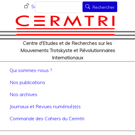
Menu du compte de l'utilisat
Aller
Rechercher
Se connecter
Rechercher
au
contenu
principal
Centre d'Etudes et de Recherches sur les
Mouvements Trotskyste et Révolutionnaires
Internationaux
Navigation principale
Qui sommes-nous ?
Nos publications
Nos archives
Journaux et Revues numérisé(e)s
Commande des Cahiers du Cermtri