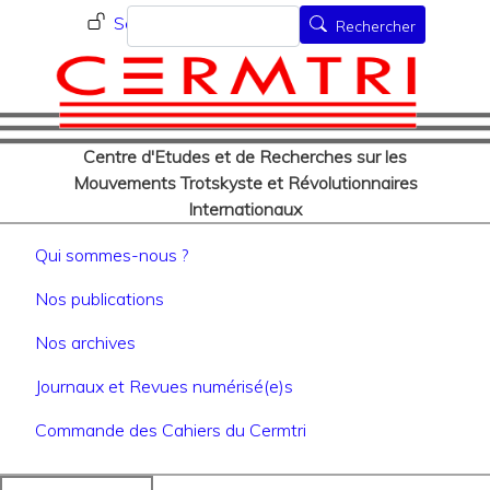
Menu du compte de l'utilisat
Aller
Rechercher
Se connecter
Rechercher
au
contenu
principal
Centre d'Etudes et de Recherches sur les
Mouvements Trotskyste et Révolutionnaires
Internationaux
Navigation principale
Qui sommes-nous ?
Nos publications
Nos archives
Journaux et Revues numérisé(e)s
Commande des Cahiers du Cermtri