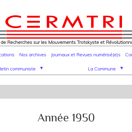
eur
Aller
au
contenu
principal
 de Recherches sur les Mouvements Trotskyste et Révolutionna
cations
Nos archives
Journaux et Revues numérisé(e)s
Co
letin communiste
La Commune
Année 1950