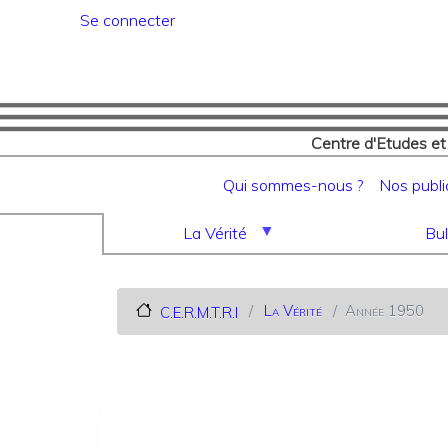
Menu du compte de l'utilisat
Se connecter
Centre d'Etudes et
Navigation principale
Qui sommes-nous ?
Nos publi
La Vérité
Bul
La Vérité
Année 1950
C.E.R.M.T.R.I