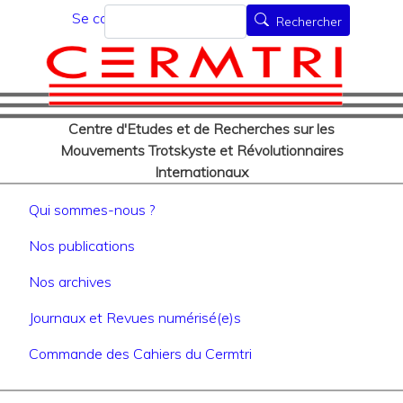
Menu du compte de l'utilisat
Aller
Rechercher
Se connecter
Rechercher
au
contenu
principal
Centre d'Etudes et de Recherches sur les
Mouvements Trotskyste et Révolutionnaires
Internationaux
Navigation principale
Qui sommes-nous ?
Nos publications
Nos archives
Journaux et Revues numérisé(e)s
Commande des Cahiers du Cermtri