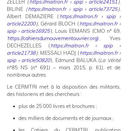
ZELLER (
https://maitron.fr › spip › article24151
)
,
BILINE
(
https://maitron.fr › spip › article73725
)
,
Albert DEMAZIERE (
https://maitron.fr › spip ›
article22200
),
Gérard BLOCH (
https://maitron.fr ›
spip › article16925
), Louis EEMANS (CMO n° 69,
https://cahiersdumouvementouvrier.org)
, Yves
DECHEZELLES (
https://maitron.fr › spip ›
article21738
)
, MESSALI HADJ (
https://maitron.fr ›
spip › article50820
), Edmund BALUKA (
La Vérité
n°85 NS (n° 691) – mars 2015, p. 61), et de
nombreux autres.
Le CERMTRI met à la disposition des militants,
des historiens et des chercheurs :
plus de 25 000 livres et brochures ;
des milliers de documents et de journaux ;
les Cahiers du CERMTRI, publication