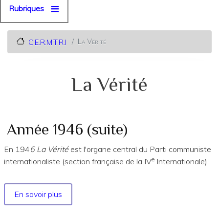
Rubriques
La Vérité
C.E.R.M.T.R.I
La Vérité
Année 1946 (suite)
En 194
6 La Vérité
est l'organe central du Parti communiste
e
internationaliste (section française de la IV
Internationale).
En savoir plus
sur
Année
1946