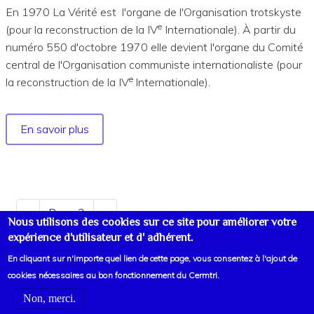
En 1970 La Vérité est l'organe de l'Organisation trotskyste
e
(pour la reconstruction de la IV
Internationale). À partir du
numéro 550 d'octobre 1970 elle devient l'organe du Comité
central de l'Organisation communiste internationaliste (pour
e
la reconstruction de la IV
Internationale).
En savoir plus
sur
Année
1970
Pagination
Page
‹‹
Page 2
Page
››
Nous utilisons des cookies sur ce site pour améliorer votre
précédente
suivante
expérience d'utilisateur et d' adhérent.
En cliquant sur n'importe quel lien de cette page, vous consentez à l'ajout de
cookies nécessaires au bon fonctionnement du Cermtri.
Non, merci.
Voir liens d'informations