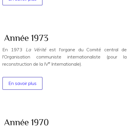
LA
VERITE
N°546
SAMIZDAT
I
Année 1973
En 1973
La Vérité
est l'organe du Comité central de
l'Organisation communiste internationaliste (pour la
e
reconstruction de la IV
Internationale).
En savoir plus
sur
Année
1973
Année 1970