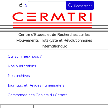
Menu du compte de l'utilisat
Aller
Rechercher
Se connecter
Rechercher
au
contenu
principal
Centre d'Etudes et de Recherches sur les
Mouvements Trotskyste et Révolutionnaires
Internationaux
Navigation principale
Qui sommes-nous ?
Nos publications
Nos archives
Journaux et Revues numérisé(e)s
Commande des Cahiers du Cermtri