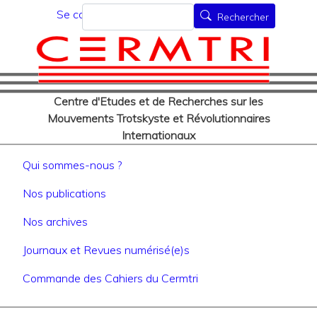
Menu du compte de l'utilisat
Aller
Rechercher
Se connecter
Rechercher
au
contenu
principal
Centre d'Etudes et de Recherches sur les
Mouvements Trotskyste et Révolutionnaires
Internationaux
Navigation principale
Qui sommes-nous ?
Nos publications
Nos archives
Journaux et Revues numérisé(e)s
Commande des Cahiers du Cermtri