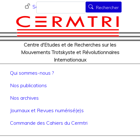
Menu du compte de l'utilisat
Aller
Rechercher
Se connecter
Rechercher
au
contenu
principal
Centre d'Etudes et de Recherches sur les
Mouvements Trotskyste et Révolutionnaires
Internationaux
Navigation principale
Qui sommes-nous ?
Nos publications
Nos archives
Journaux et Revues numérisé(e)s
Commande des Cahiers du Cermtri