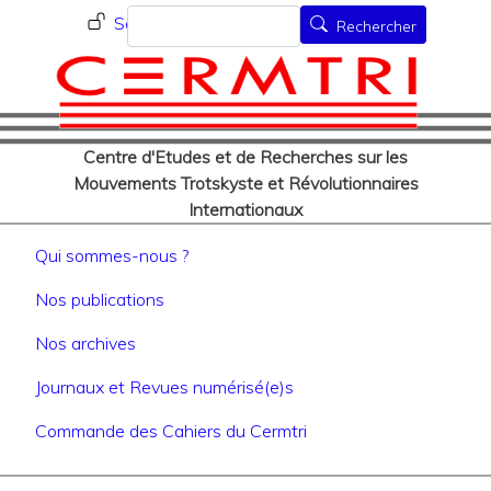
Menu du compte de l'utilisat
Aller
Rechercher
Se connecter
Rechercher
au
contenu
principal
Centre d'Etudes et de Recherches sur les
Mouvements Trotskyste et Révolutionnaires
Internationaux
Navigation principale
Qui sommes-nous ?
Nos publications
Nos archives
Journaux et Revues numérisé(e)s
Commande des Cahiers du Cermtri