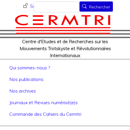
Menu du compte de l'utilisat
Aller
Rechercher
Se connecter
Rechercher
au
contenu
principal
Centre d'Etudes et de Recherches sur les
Mouvements Trotskyste et Révolutionnaires
Internationaux
Navigation principale
Qui sommes-nous ?
Nos publications
Nos archives
Journaux et Revues numérisé(e)s
Commande des Cahiers du Cermtri