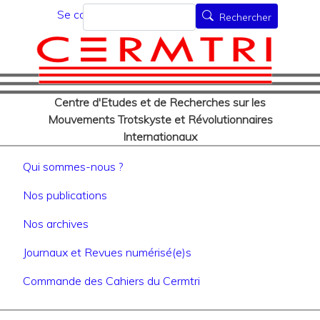
Menu du compte de l'utilisat
Aller
Rechercher
Se connecter
Rechercher
au
contenu
principal
Centre d'Etudes et de Recherches sur les
Mouvements Trotskyste et Révolutionnaires
Internationaux
Navigation principale
Qui sommes-nous ?
Nos publications
Nos archives
Journaux et Revues numérisé(e)s
Commande des Cahiers du Cermtri