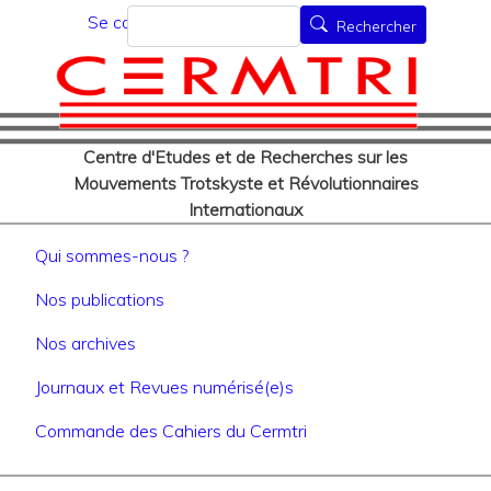
Menu du compte de l'utilisat
Aller
Rechercher
Se connecter
Rechercher
au
contenu
principal
Centre d'Etudes et de Recherches sur les
Mouvements Trotskyste et Révolutionnaires
Internationaux
Navigation principale
Qui sommes-nous ?
Nos publications
Nos archives
Journaux et Revues numérisé(e)s
Commande des Cahiers du Cermtri