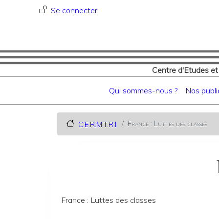
Menu du compte de l'utilisat
Se connecter
Centre d'Etudes et
Navigation principale
Qui sommes-nous ?
Nos publi
France : Luttes des classes
C.E.R.M.T.R.I
France : Luttes des classes