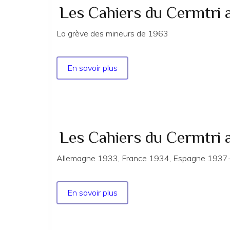
Les Cahiers du Cermtri 
La grève des mineurs de 1963
En savoir plus
sur
Les
Cahiers
du
Cermtri
année
Les Cahiers du Cermtri
2012
n°
Allemagne 1933, France 1934, Espagne 1937- T
147
En savoir plus
sur
Les
Cahiers