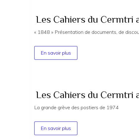
du
Cermtri
année
Les Cahiers du Cermtri
2025
n°
« 1848 » Présentation de documents, de discou
187
EXTRAITS
En savoir plus
sur
Les
Cahiers
du
Cermtri
année
Les Cahiers du Cermtri 
2002
n°
La grande grève des postiers de 1974
104
En savoir plus
sur
Les