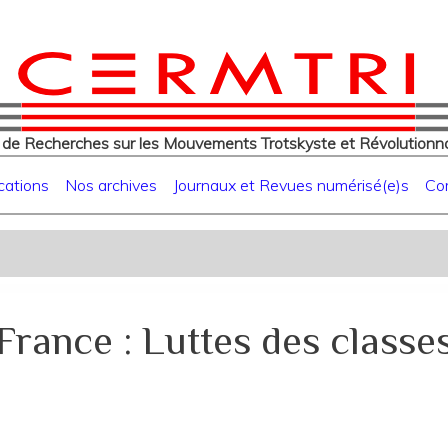
eur
Aller
au
contenu
principal
 de Recherches sur les Mouvements Trotskyste et Révolutionna
cations
Nos archives
Journaux et Revues numérisé(e)s
Co
France : Luttes des classe