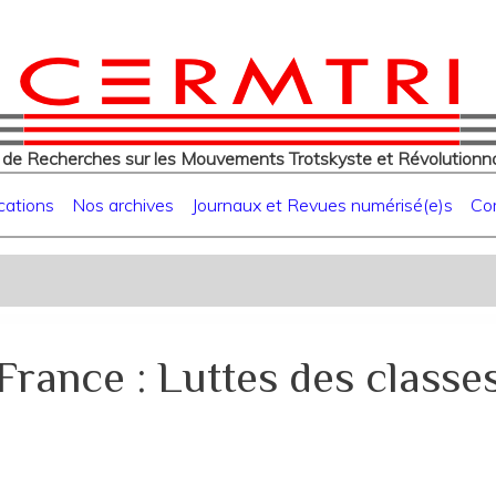
eur
Aller
au
contenu
principal
 de Recherches sur les Mouvements Trotskyste et Révolutionna
cations
Nos archives
Journaux et Revues numérisé(e)s
Co
France : Luttes des classe