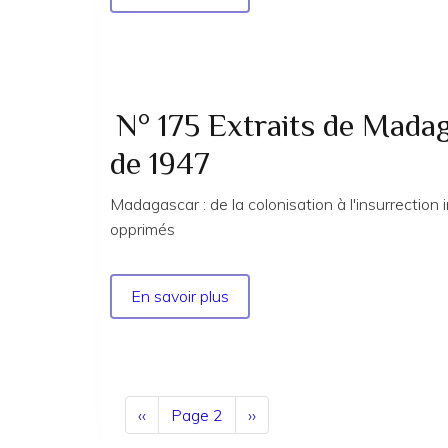
N°
169
Extraits
de
sécurité
N° 175 Extraits de Madag
sociale
de 1947
et
lutte
Madagascar : de la colonisation à l'insurrectio
des
opprimés
classes
-
2ème
En savoir plus
sur
partie
N°
175
Extraits
de
Pagination
Page
‹‹
Page 2
Page
››
Madagascar
précédente
suivante
de