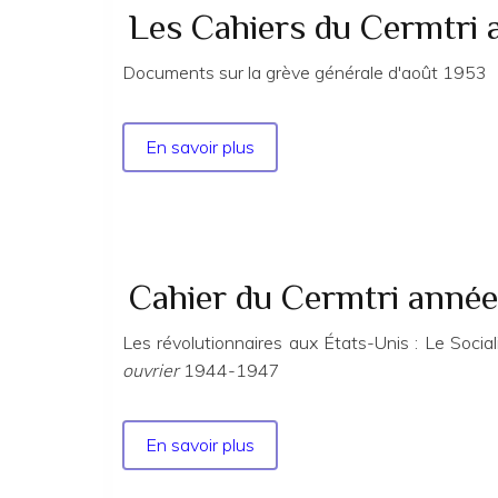
Les Cahiers du Cermtri 
Documents sur la grève générale d'août 1953
En savoir plus
sur
Les
Cahiers
du
Cermtri
année
Cahier du Cermtri année
1988
n°
Les révolutionnaires aux États-Unis : Le Soci
49
ouvrier
1944-1947
En savoir plus
sur
Cahier