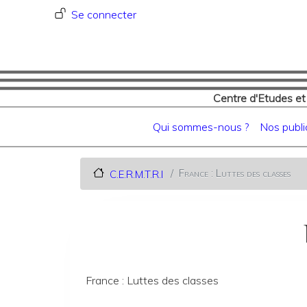
Menu du compte de l'utilisat
Se connecter
Centre d'Etudes et
Navigation principale
Qui sommes-nous ?
Nos publi
France : Luttes des classes
C.E.R.M.T.R.I
France : Luttes des classes