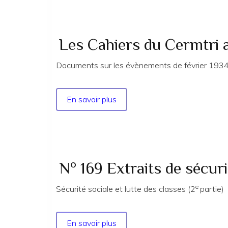
du
Cermtri
année
2022
Les Cahiers du Cermtri 
n°
180
Documents sur les évènements de février 193
SWP
1928
En savoir plus
sur
à
Les
1946
Cahiers
et
du
Front
Cermtri
ouvrier
année
N° 169 Extraits de sécuri
1944-
1986
1947
e
n°
Sécurité sociale et lutte des classes (2
partie)
40
En savoir plus
sur