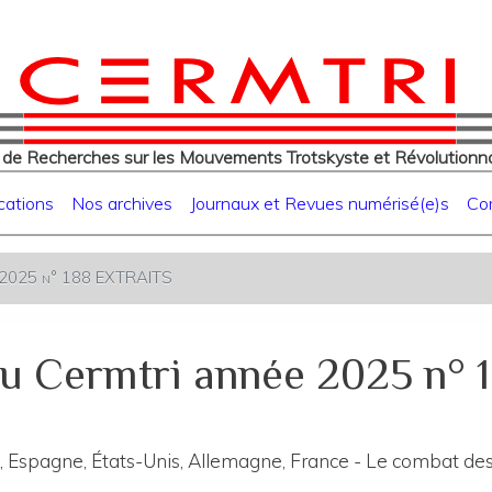
eur
Aller
au
contenu
principal
 de Recherches sur les Mouvements Trotskyste et Révolutionna
cations
Nos archives
Journaux et Revues numérisé(e)s
Co
ée 2025 n° 188 EXTRAITS
du Cermtri année 2025 n°
 Espagne, États-Unis, Allemagne, France - Le combat des