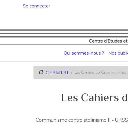
Menu du compte de l'utilisat
Se connecter
Centre d'Etudes et
Navigation principale
Qui sommes-nous ?
Nos publi
Les Cahiers du Cermtri ann
C.E.R.M.T.R.I
Les Cahiers 
Communisme contre stalinisme II - URSS,