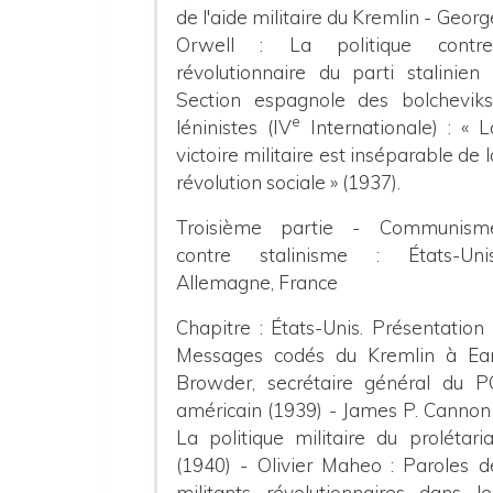
de l'aide militaire du Kremlin - Georg
Orwell : La politique contre
révolutionnaire du parti stalinien 
Section espagnole des bolcheviks
e
léninistes (IV
Internationale) : « L
victoire militaire est inséparable de l
révolution sociale » (1937).
Troisième partie - Communism
contre stalinisme : États-Unis
Allemagne, France
Chapitre : États-Unis. Présentation 
Messages codés du Kremlin à Ear
Browder, secrétaire général du P
américain (1939) - James P. Cannon 
La politique militaire du prolétaria
(1940) - Olivier Maheo : Paroles d
militants révolutionnaires dans le