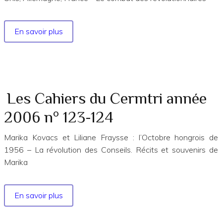
En savoir plus
sur
Les
Cahiers
du
Cermtri
année
Les Cahiers du Cermtri année
2025
2006 n° 123-124
n°
188
Marika Kovacs et Liliane Fraysse : l’Octobre hongrois de
EXTRAITS
1956 – La révolution des Conseils. Récits et souvenirs de
Marika
En savoir plus
sur
Les
Cahiers