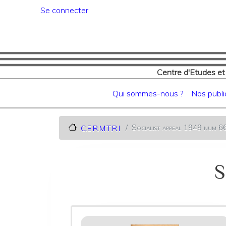
Menu du compte de l'utilisat
Se connecter
Centre d'Etudes et
Navigation principale
Qui sommes-nous ?
Nos publi
Socialist appeal 1949 num 6
C.E.R.M.T.R.I
S