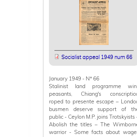
Socialist appeal 1949 num 66
January 1949 - N° 66
Stalinist land programme win
peasants, Chiang's conscriptio
roped to presente escape – Londo
busmen deserve support of th
public - Ceylon M.P. joins Trotskyists 
Abolish the titles – The Wimborn
warrior - Some facts about wage