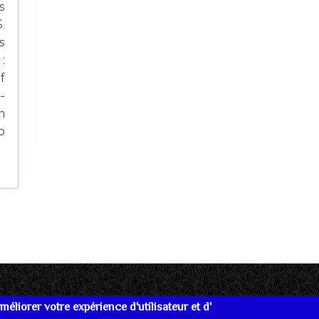
s
.
s
:
f
-
n
o
éliorer votre expérience d'utilisateur et d'