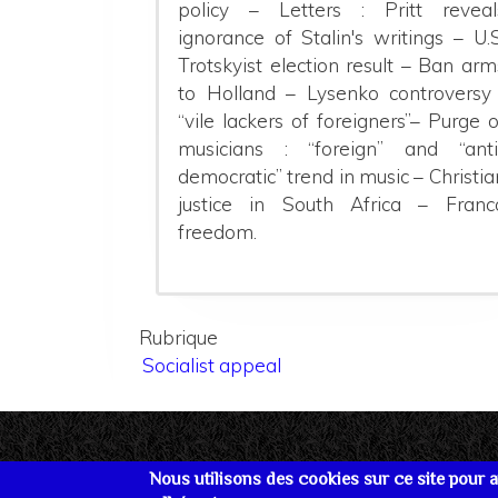
policy – Letters : Pritt reveal
ignorance of Stalin's writings – U.S
Trotskyist election result – Ban arm
to Holland – Lysenko controversy 
“vile lackers of foreigners”– Purge o
mu
sicians
: “foreign” and “anti
democratic” trend in music – Christia
justice in South Africa – Franc
freedom.
Rubrique
Socialist appeal
Nous utilisons des cookies sur ce site pour am