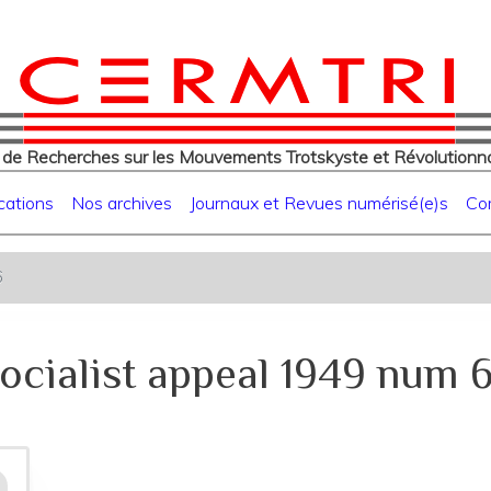
eur
Aller
au
contenu
principal
 de Recherches sur les Mouvements Trotskyste et Révolutionna
cations
Nos archives
Journaux et Revues numérisé(e)s
Co
6
ocialist appeal 1949 num 