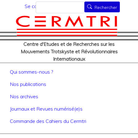
Menu du compte de l'utilisat
Aller
Rechercher
Se connecter
Rechercher
au
contenu
principal
Centre d'Etudes et de Recherches sur les
Mouvements Trotskyste et Révolutionnaires
Internationaux
Navigation principale
Qui sommes-nous ?
Nos publications
Nos archives
Journaux et Revues numérisé(e)s
Commande des Cahiers du Cermtri