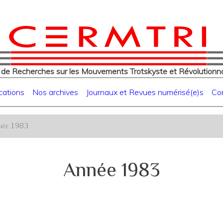
eur
Aller
au
contenu
principal
 de Recherches sur les Mouvements Trotskyste et Révolutionna
cations
Nos archives
Journaux et Revues numérisé(e)s
Co
née 1983
Année 1983