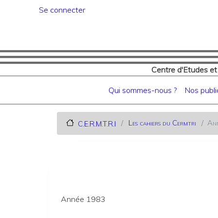
Menu du compte de l'utilisat
Se connecter
Centre d'Etudes et
Navigation principale
Qui sommes-nous ?
Nos publi
Les cahiers du Cermtri
An
C.E.R.M.T.R.I
Année 1983