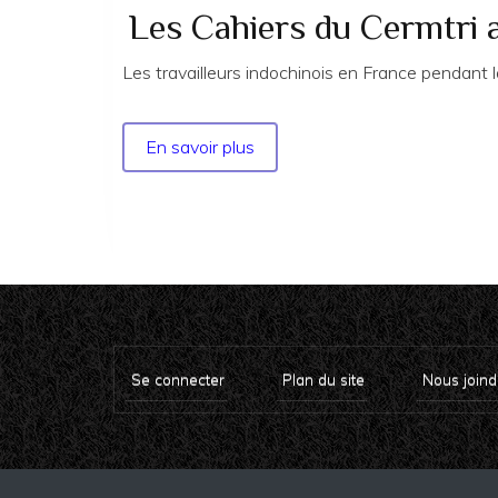
Les Cahiers du Cermtri 
Les travailleurs indochinois en France pendant
En savoir plus
sur
Les
Cahiers
du
Cermtri
année
1983
no
28
Se connecter
Plan du site
Nous joind